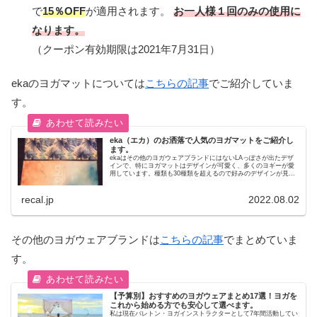
で
15％OFF
が適用されます。
お一人様１回のみの使用に
なります。
（クーポン有効期限は2021年7月31日）
ekaのヨガマットについては
こちらの記事
でご紹介していま
す。
eka（エカ）のお洒落で人気のヨガマットをご紹介し
ます。
ekaはその他のヨガウェアブランドにはないLAっぽさが出たデザ
インで、特にヨガマットはデザインが可愛く、多くのヨギーが愛
用しています。種類も30種類を超えるので好みのデザインが見つ
かります。 また、品質も良くグリップ感もあるのでおすすめのヨ
ガマットです。
recal.jp
2022.08.02
その他のヨガウェアブランドは
こちらの記事
でまとめていま
す。
【予算別】おすすめのヨガウェアまとめ17選！ヨガを
これから始める方でも安心して選べます。
私は現在バレトン・ヨガインストラクターとして7年間活動してい