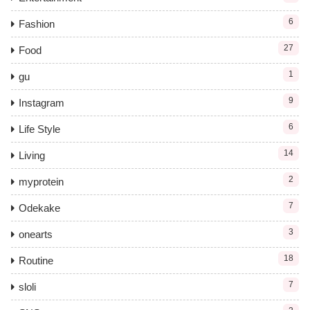
6
Fashion
27
Food
1
gu
9
Instagram
6
Life Style
14
Living
2
myprotein
7
Odekake
3
onearts
18
Routine
7
sloli