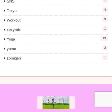
2
SNS
4
Tokyo
9
Workout
1
xexymix
19
Yoga
2
yomo
1
zomigen