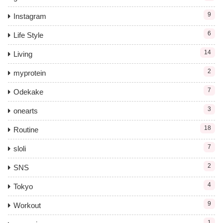
9
Instagram
6
Life Style
14
Living
2
myprotein
7
Odekake
3
onearts
18
Routine
7
sloli
2
SNS
4
Tokyo
9
Workout
1