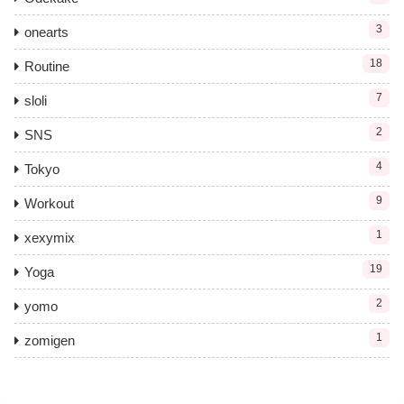
3
onearts
18
Routine
7
sloli
2
SNS
4
Tokyo
9
Workout
1
xexymix
19
Yoga
2
yomo
1
zomigen