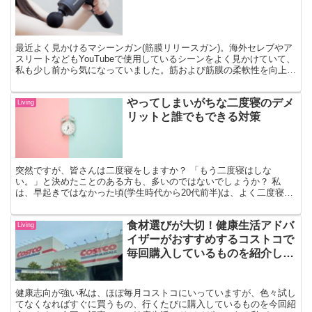
最近よく見かけるマシーンガン(筋膜リリースガン)。海外セレブやア
スリートなどもYouTubeで使用しているシーンをよく見かけていて、
私も少し前から気になっていました。筋および筋膜の柔軟性を向上さ
せることにより、運動機能を高める効果があります。今回は、マシー
ンガンMebak5についてご紹介します！
やってしまいがちな二度寝のデメ
Living
リットと誰でもできる対策
突然ですが、皆さんは二度寝をしますか？ 「もう二度寝はしな
い。」と決めたことのある方も、多いのではないでしょうか？ 私
は、早起きではなかった頃(学生時代から20代前半)は、よく二度寝を
していました。三度寝とはならないものの、気づけば1,2時...
食材選びが大切！健康生活アドバ
Living
イザーがおすすめするコストコで
毎回購入しているものを紹介しま
す。
健康志向が強い私は、ほぼ毎月コストコにいっていますが、色々試し
てなくなればすぐに買うもの、行くたびに購入しているものを今回紹