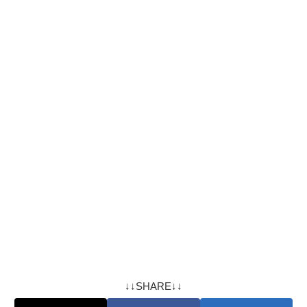
↓↓SHARE↓↓