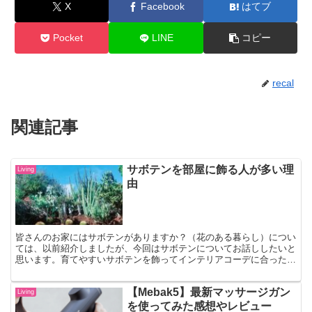
X
Facebook
はてブ
Pocket
LINE
コピー
recal
関連記事
サボテンを部屋に飾る人が多い理
Living
由
皆さんのお家にはサボテンがありますか？（花のある暮らし）につい
ては、以前紹介しましたが、今回はサボテンについてお話ししたいと
思います。育てやすいサボテンを飾ってインテリアコーデに合った植
物を楽しんでみるのも良いですね。それではサボテンのメリットや風
水についてもご紹介していきます。
【Mebak5】最新マッサージガン
Living
を使ってみた感想やレビュー