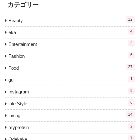
カテゴリー
12
Beauty
4
eka
3
Entertainment
6
Fashion
27
Food
1
gu
9
Instagram
6
Life Style
14
Living
2
myprotein
7
Odekake