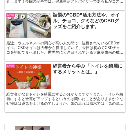
介します！今回の記事では、健康生活アドバイザーである私がコスト
コで本当におすすめしたい商品をピックアップしてご紹介します。是
非参考にしてみてください。
話題の❝CBD❞活用方法や、オイ
Living
ル、チョコ、グミなどのCBDグ
ッズをご紹介します。
最近、ウェルネスへの関心が高い人の間で、注目されているCBDオ
イル。CBDオイルは去年から愛用していて、今日は初めてCBDチョ
コを初めて食べました。世界的に大注目されている大麻草由来の成分
CBDは、その使用感の特徴から日本でも話題となっています。今回
は、そんな注目成分CBDについてご紹介します。
経営者から学ぶ「トイレを綺麗に
Living
するメリットとは。」
経営者がなぜトイレを綺麗にするか分かりますか？また、トイレを綺
麗にすると金運がアップするというのは聞いたことがありますか？な
ぜ掃除は運気を上げるのでしょうか。気の流れは風水では『気の流れ
は風に乗って水に落ち着く』と言われています。運気を上げる掃除方
法としてまず抑えておきたいのが水周り。今回は、トイレ掃除の大切
さについてご紹介します。