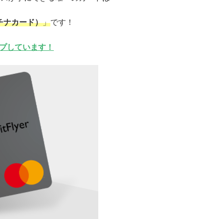
プラチナカード）
」
です！
ップしています！