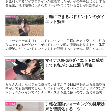
を原料とするソイプロテインが主流でしたが、その牛をはじめとする
畜産業が地球環境に大きなダメージを与えていることが問題視され、
近年急速に代替タンパク質が普及してきています。同じ動物性タンパ
ク質の摂取をホエイからコオロギタンパクへと切り替えることで、持
手軽にできるバドミントンのダイ
続可能な食の未来を実現することができるのです。今回は、話題のク
Workout
リケットプロテインについてご紹介します。
エット効果
キャッチボールよりも、バドミントンって手軽に出来て楽しくて好き
なんですよね〜^^いとこがバドミントン部の記憶はありますが、体育
の授業などでもバドミントンをした記憶はありません。皆さんはバド
ミントンをしたことがありますか？今回は、バドミントンの魅力やダ
イエット効果についてご紹介します♪
マイナス9kgのダイエットに成功
Workout
しても私がジムに通う理由。
みなさんは、なぜジムに通っていますか？今日は朝起きたら腹筋や背
中がとても筋肉痛でした。いつも行っているバレエエクササイズはス
トレッチがメインでインナーマッスルを主に使うので、あまり筋肉痛
にはならなくってきました。
手軽な運動ウォーキングの健康効
Workout
果と習慣化するコツ