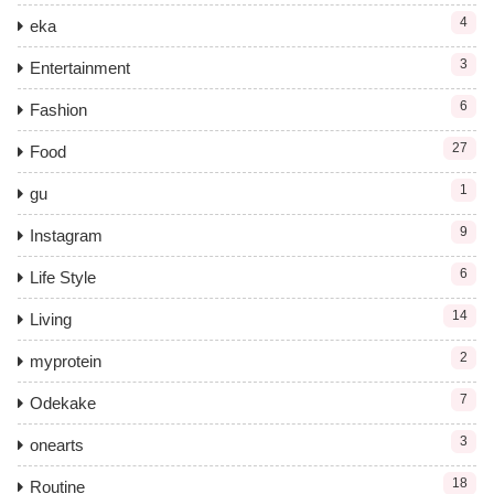
4
eka
3
Entertainment
6
Fashion
27
Food
1
gu
9
Instagram
6
Life Style
14
Living
2
myprotein
7
Odekake
3
onearts
18
Routine