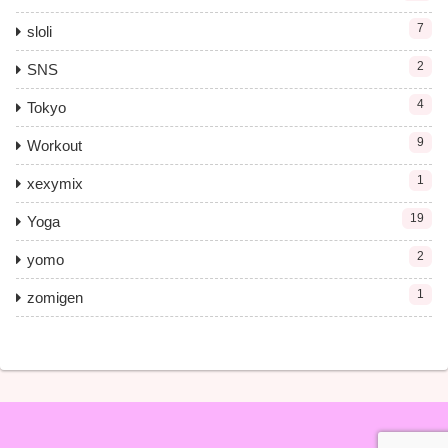
7
sloli
2
SNS
4
Tokyo
9
Workout
1
xexymix
19
Yoga
2
yomo
1
zomigen